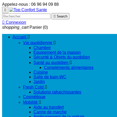
Appelez-nous :
06 96 94 09 88


Search

Connexion
shopping_cart
Panier
(0)
Accueil

Vie quotidienne

Chambre
Equipement de la maison
Sécurité & Objets du quotidien
Santé au quotidien

Compléments alimentaires
Cuisine
Salle de bain-WC
Jardin
Fresh Cold

Solutions rafraichissantes
Cosmétique
Mobilité

Aide au transfert
Canne de marche
Aménagement de la voiture