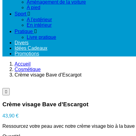
Aménagement de la voiture
A pied
Sport

A l'extérieur
En intérieur
Pratique

Livre pratique
Divers
Idées Cadeaux
Promotions
Accueil
Cosmétique
Crème visage Bave d’Escargot

Crème visage Bave d’Escargot
43,90 €
Ressourcez votre peau avec notre crème visage bio à la bave 