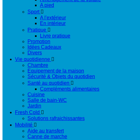
A pied
Sport

A l'extérieur
En intérieur
Pratique

Livre pratique
Promotion
Idées Cadeaux
Divers
Vie quotidienne

Chambre
Equipement de la maison
Sécurité & Objets du quotidien
Santé au quotidien

Compléments alimentaires
Cuisine
Salle de bain-WC
Jardin
Fresh Cold

Solutions rafraichissantes
Mobilité

Aide au transfert
Canne de marche